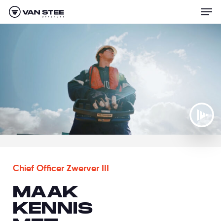
Men
Skip
to
main
content
Chief Officer Zwerver III
MAAK
KENNIS